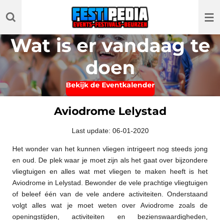
Ga
direct
naar
Wat is er vandaag te
de
hoofdinhoud
doen
Bekijk de Eventkalender
Aviodrome Lelystad
Last update: 06-01-2020
Het wonder van het kunnen vliegen intrigeert nog steeds jong
en oud. De plek waar je moet zijn als het gaat over bijzondere
vliegtuigen en alles wat met vliegen te maken heeft is het
Aviodrome in Lelystad. Bewonder de vele prachtige vliegtuigen
of beleef één van de vele andere activiteiten. Onderstaand
volgt alles wat je moet weten over Aviodrome zoals de
openingstijden, activiteiten en bezienswaardigheden,