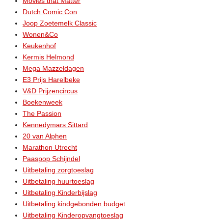
Movies that Matter
Dutch Comic Con
Joop Zoetemelk Classic
Wonen&Co
Keukenhof
Kermis Helmond
Mega Mazzeldagen
E3 Prijs Harelbeke
V&D Prijzencircus
Boekenweek
The Passion
Kennedymars Sittard
20 van Alphen
Marathon Utrecht
Paaspop Schijndel
Uitbetaling zorgtoeslag
Uitbetaling huurtoeslag
Uitbetaling Kinderbijslag
Uitbetaling kindgebonden budget
Uitbetaling Kinderopvangtoeslag