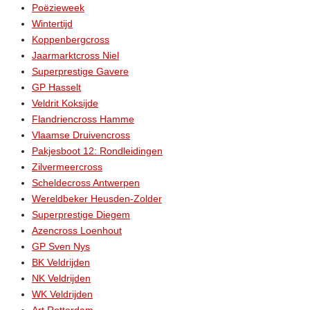
Poëzieweek
Wintertijd
Koppenbergcross
Jaarmarktcross Niel
Superprestige Gavere
GP Hasselt
Veldrit Koksijde
Flandriencross Hamme
Vlaamse Druivencross
Pakjesboot 12: Rondleidingen
Zilvermeercross
Scheldecross Antwerpen
Wereldbeker Heusden-Zolder
Superprestige Diegem
Azencross Loenhout
GP Sven Nys
BK Veldrijden
NK Veldrijden
WK Veldrijden