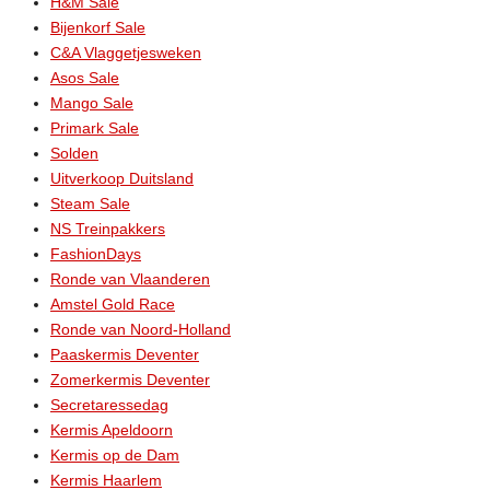
H&M Sale
Bijenkorf Sale
C&A Vlaggetjesweken
Asos Sale
Mango Sale
Primark Sale
Solden
Uitverkoop Duitsland
Steam Sale
NS Treinpakkers
FashionDays
Ronde van Vlaanderen
Amstel Gold Race
Ronde van Noord-Holland
Paaskermis Deventer
Zomerkermis Deventer
Secretaressedag
Kermis Apeldoorn
Kermis op de Dam
Kermis Haarlem