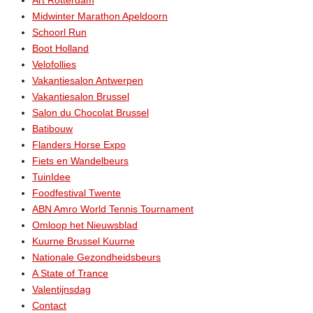
Art Rotterdam
Midwinter Marathon Apeldoorn
Schoorl Run
Boot Holland
Velofollies
Vakantiesalon Antwerpen
Vakantiesalon Brussel
Salon du Chocolat Brussel
Batibouw
Flanders Horse Expo
Fiets en Wandelbeurs
TuinIdee
Foodfestival Twente
ABN Amro World Tennis Tournament
Omloop het Nieuwsblad
Kuurne Brussel Kuurne
Nationale Gezondheidsbeurs
A State of Trance
Valentijnsdag
Contact