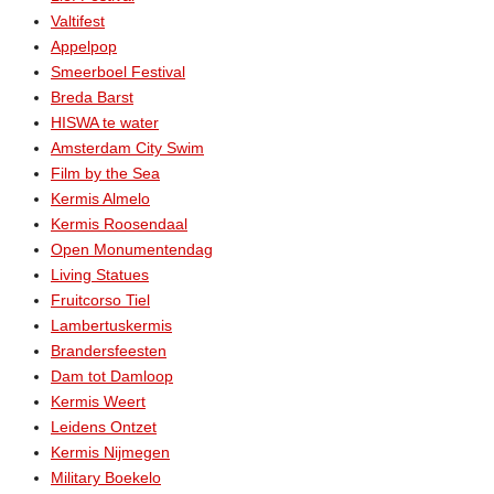
Valtifest
Appelpop
Smeerboel Festival
Breda Barst
HISWA te water
Amsterdam City Swim
Film by the Sea
Kermis Almelo
Kermis Roosendaal
Open Monumentendag
Living Statues
Fruitcorso Tiel
Lambertuskermis
Brandersfeesten
Dam tot Damloop
Kermis Weert
Leidens Ontzet
Kermis Nijmegen
Military Boekelo