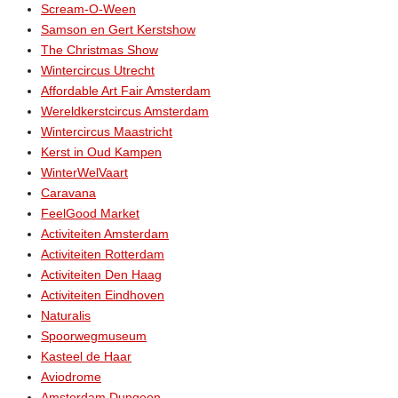
Scream-O-Ween
Samson en Gert Kerstshow
The Christmas Show
Wintercircus Utrecht
Affordable Art Fair Amsterdam
Wereldkerstcircus Amsterdam
Wintercircus Maastricht
Kerst in Oud Kampen
WinterWelVaart
Caravana
FeelGood Market
Activiteiten Amsterdam
Activiteiten Rotterdam
Activiteiten Den Haag
Activiteiten Eindhoven
Naturalis
Spoorwegmuseum
Kasteel de Haar
Aviodrome
Amsterdam Dungeon