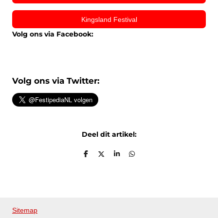
Kingsland Festival
Volg ons via Facebook:
Volg ons via Twitter:
Deel dit artikel:
D
D
S
D
e
e
h
e
l
e
a
l
e
l
r
e
n
e
n
Sitemap