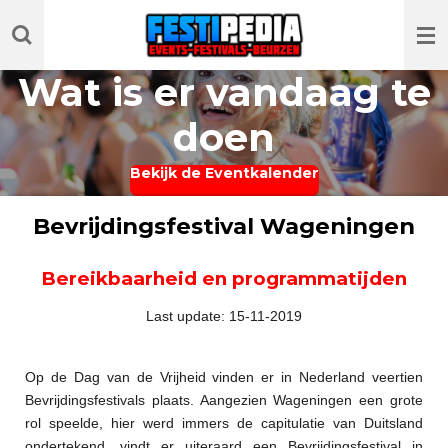
Ga
direct
naar
Wat is er vandaag te
de
hoofdinhoud
doen
Bekijk de Eventkalender
Bevrijdingsfestival Wageningen
Bereikbaarheid en programmatijden
Last update: 15-11-2019
Op de Dag van de Vrijheid vinden er in Nederland veertien
Bevrijdingsfestivals plaats. Aangezien Wageningen een grote
rol speelde, hier werd immers de capitulatie van Duitsland
ondertekend, vindt er uiteraard een Bevrijdingsfestival in