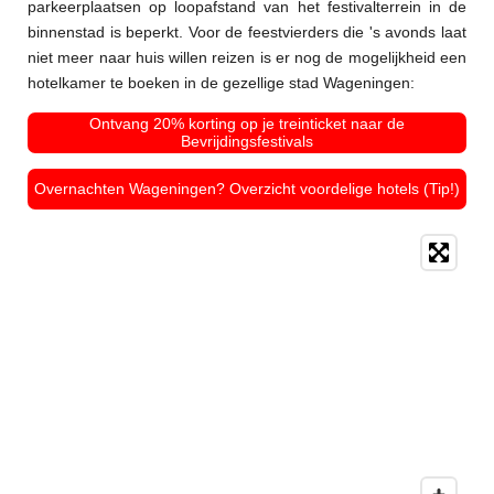
parkeerplaatsen op loopafstand van het festivalterrein in de
binnenstad is beperkt. Voor de feestvierders die 's avonds laat
niet meer naar huis willen reizen is er nog de mogelijkheid een
hotelkamer te boeken in de gezellige stad Wageningen:
Ontvang 20% korting op je treinticket naar de
Bevrijdingsfestivals
Overnachten Wageningen? Overzicht voordelige hotels (Tip!)