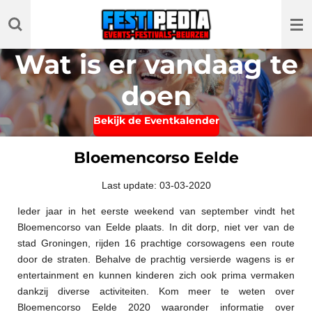
Ga
direct
naar
Wat is er vandaag te
de
hoofdinhoud
doen
Bekijk de Eventkalender
Bloemencorso Eelde
Last update: 03-03-2020
Ieder jaar in het eerste weekend van september vindt het
Bloemencorso van Eelde plaats. In dit dorp, niet ver van de
stad Groningen, rijden 16 prachtige corsowagens een route
door de straten. Behalve de prachtig versierde wagens is er
entertainment en kunnen kinderen zich ook prima vermaken
dankzij diverse activiteiten. Kom meer te weten over
Bloemencorso Eelde 2020 waaronder informatie over