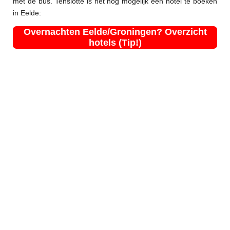
met de bus. Tenslotte is het nog mogelijk een hotel te boeken
in Eelde:
Overnachten Eelde/Groningen? Overzicht
hotels (Tip!)