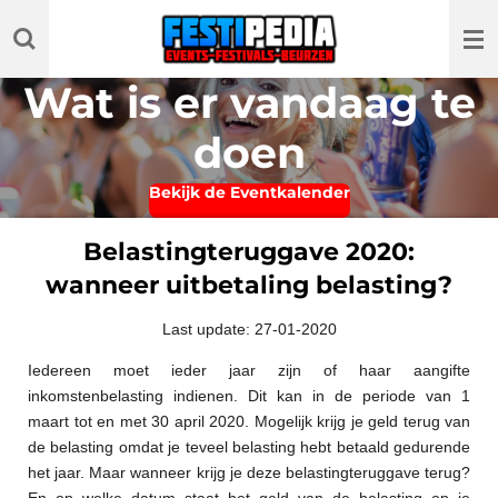
Ga
direct
naar
Wat is er vandaag te
de
hoofdinhoud
doen
Bekijk de Eventkalender
Belastingteruggave 2020:
wanneer uitbetaling belasting?
Last update: 27-01-2020
Iedereen moet ieder jaar zijn of haar aangifte
inkomstenbelasting indienen. Dit kan in de periode van 1
maart tot en met 30 april 2020. Mogelijk krijg je geld terug van
de belasting omdat je teveel belasting hebt betaald gedurende
het jaar. Maar wanneer krijg je deze belastingteruggave terug?