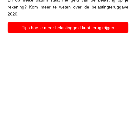
En op welke datum staat het geld van de belasting op je
rekening? Kom meer te weten over de belastingteruggave
2020.
Tips hoe je meer belastinggeld kunt terugkrijgen