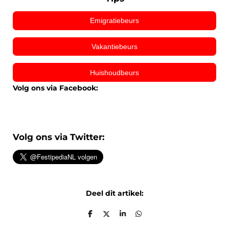
Emigratiebeurs
Vakantiebeurs
Huishoudbeurs
Volg ons via Facebook:
Volg ons via Twitter:
Deel dit artikel:
D
D
S
D
e
e
h
e