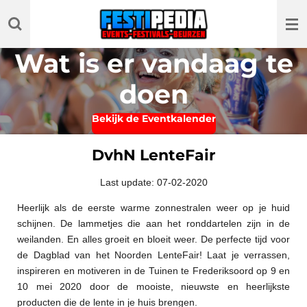
Ga
direct
naar
Wat is er vandaag te
de
hoofdinhoud
doen
Bekijk de Eventkalender
DvhN LenteFair
Last update: 07-02-2020
Heerlijk als de eerste warme zonnestralen weer op je huid
schijnen. De lammetjes die aan het ronddartelen zijn in de
weilanden. En alles groeit en bloeit weer. De perfecte tijd voor
de Dagblad van het Noorden LenteFair! Laat je verrassen,
inspireren en motiveren in de Tuinen te Frederiksoord op 9 en
10 mei 2020 door de mooiste, nieuwste en heerlijkste
producten die de lente in je huis brengen.