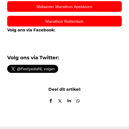
Midwinter Marathon Apeldoorn
Marathon Rotterdam
Volg ons via Facebook:
Volg ons via Twitter:
Deel dit artikel:
D
D
S
D
e
e
h
e
l
e
a
l
e
l
r
e
n
e
n