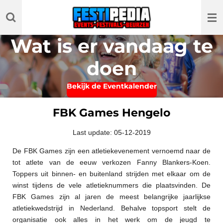
Ga
direct
naar
Wat is er vandaag te
de
hoofdinhoud
doen
Bekijk de Eventkalender
FBK Games Hengelo
Last update: 05-12-2019
De FBK Games zijn een atletiekevenement vernoemd naar de
tot atlete van de eeuw verkozen Fanny Blankers-Koen.
Toppers uit binnen- en buitenland strijden met elkaar om de
winst tijdens de vele atletieknummers die plaatsvinden. De
FBK Games zijn al jaren de meest belangrijke jaarlijkse
atletiekwedstrijd in Nederland. Behalve topsport stelt de
organisatie ook alles in het werk om de jeugd te