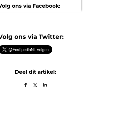
Volg ons via Facebook:
Volg ons via Twitter:
Deel dit artikel:
D
D
S
e
e
h
l
e
a
e
l
r
n
e