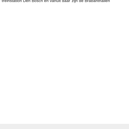
ar treinstation Den Bosch en vanuit daar zijn de Brabanthallen