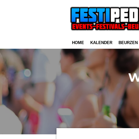
Ga
direct
naar
de
hoofdinhoud
HOME
KALENDER
BEURZEN
W