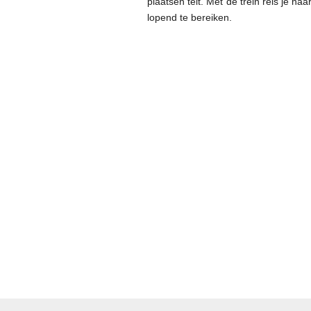
plaatsen telt. Met de trein reis je na
lopend te bereiken.