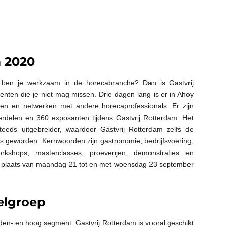
m 2020
f ben je werkzaam in de horecabranche? Dan is Gastvrij
ten die je niet mag missen. Drie dagen lang is er in Ahoy
ken en netwerken met andere horecaprofessionals. Er zijn
delen en 360 exposanten tijdens Gastvrij Rotterdam. Het
eeds uitgebreider, waardoor Gastvrij Rotterdam zelfs de
 geworden. Kernwoorden zijn gastronomie, bedrijfsvoering,
kshops, masterclasses, proeverijen, demonstraties en
dt plaats van maandag 21 tot en met woensdag 23 september
elgroep
dden- en hoog segment. Gastvrij Rotterdam is vooral geschikt