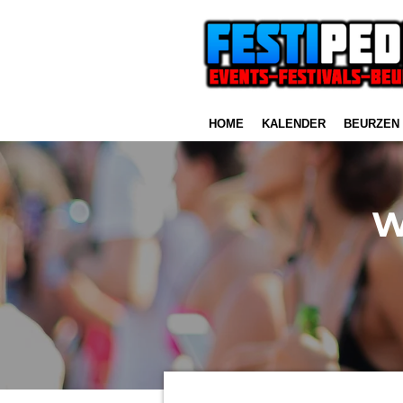
Ga
direct
naar
de
hoofdinhoud
HOME
KALENDER
BEURZEN
W