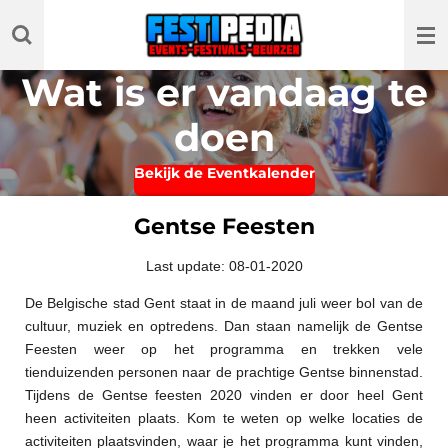
Ga
direct
naar
Wat is er vandaag te
de
hoofdinhoud
doen
Bekijk de Eventkalender
Gentse Feesten
Last update: 08-01-2020
De Belgische stad Gent staat in de maand juli weer bol van de
cultuur, muziek en optredens. Dan staan namelijk de Gentse
Feesten weer op het programma en trekken vele
tienduizenden personen naar de prachtige Gentse binnenstad.
Tijdens de Gentse feesten 2020 vinden er door heel Gent
heen activiteiten plaats. Kom te weten op welke locaties de
activiteiten plaatsvinden, waar je het programma kunt vinden,