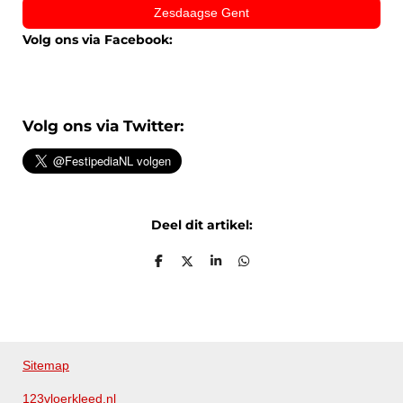
Zesdaagse Gent
Volg ons via Facebook:
Volg ons via Twitter:
Deel dit artikel:
D
D
S
D
e
e
h
e
l
e
a
l
e
l
r
e
n
e
n
Sitemap
123vloerkleed.nl