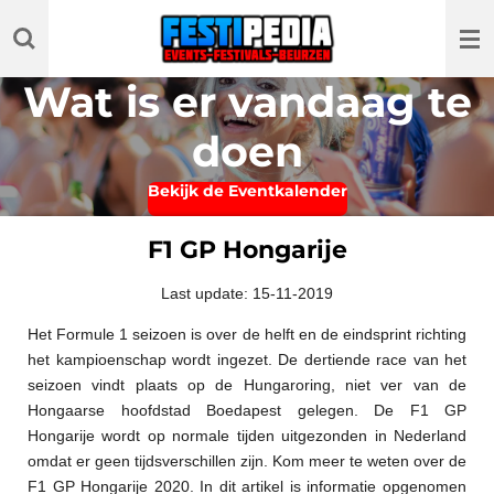
Ga
direct
naar
Wat is er vandaag te
de
hoofdinhoud
doen
Bekijk de Eventkalender
F1 GP Hongarije
Last update: 15-11-2019
Het Formule 1 seizoen is over de helft en de eindsprint richting
het kampioenschap wordt ingezet. De dertiende race van het
seizoen vindt plaats op de Hungaroring, niet ver van de
Hongaarse hoofdstad Boedapest gelegen. De F1 GP
Hongarije wordt op normale tijden uitgezonden in Nederland
omdat er geen tijdsverschillen zijn. Kom meer te weten over de
F1 GP Hongarije 2020. In dit artikel is informatie opgenomen