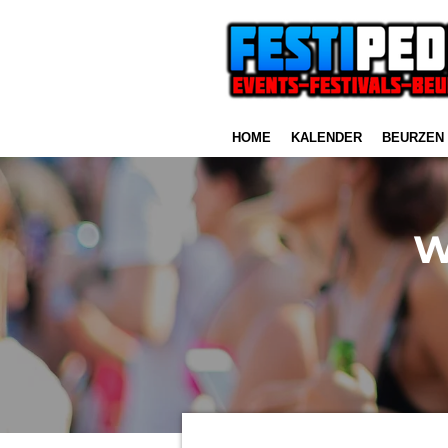
Ga
direct
naar
de
hoofdinhoud
HOME
KALENDER
BEURZEN
W