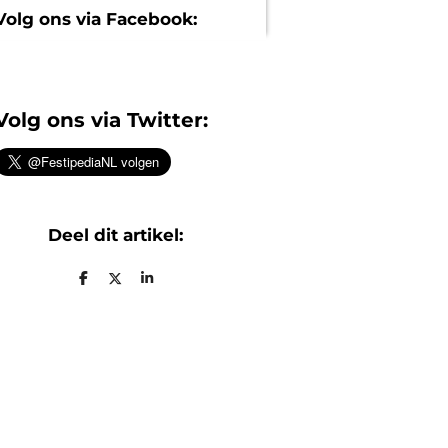
Volg ons via Facebook:
Volg ons via Twitter:
Deel dit artikel:
D
D
S
e
e
h
l
e
a
e
l
r
n
e