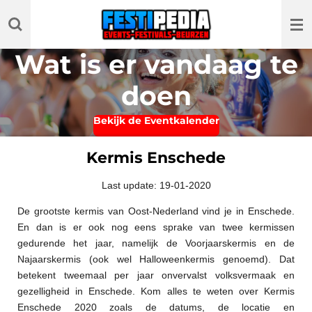
Ga
direct
naar
Wat is er vandaag te
de
hoofdinhoud
doen
Bekijk de Eventkalender
Kermis Enschede
Last update: 19-01-2020
De grootste kermis van Oost-Nederland vind je in Enschede.
En dan is er ook nog eens sprake van twee kermissen
gedurende het jaar, namelijk de Voorjaarskermis en de
Najaarskermis (ook wel Halloweenkermis genoemd). Dat
betekent tweemaal per jaar onvervalst volksvermaak en
gezelligheid in Enschede. Kom alles te weten over Kermis
Enschede 2020 zoals de datums, de locatie en