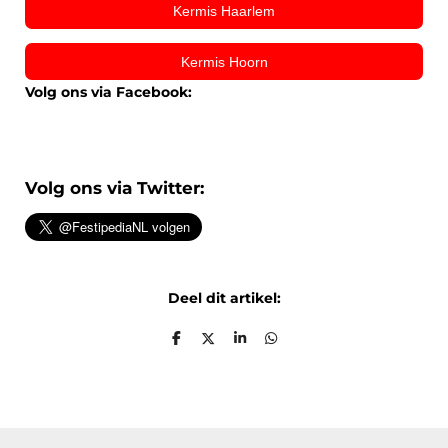
Kermis Haarlem
Kermis Hoorn
Volg ons via Facebook:
Volg ons via Twitter:
Deel dit artikel:
D
D
S
D
e
e
h
e
l
e
a
l
e
l
r
e
n
e
n