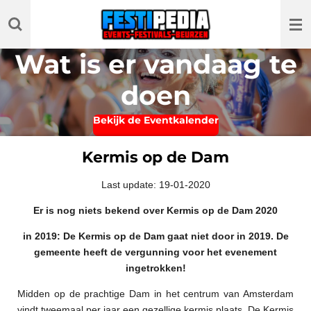
Ga
direct
naar
Wat is er vandaag te
de
hoofdinhoud
doen
Bekijk de Eventkalender
Kermis op de Dam
Last update: 19-01-2020
Er is nog niets bekend over Kermis op de Dam 2020
in 2019: De Kermis op de Dam gaat niet door in 2019. De
gemeente heeft de vergunning voor het evenement
ingetrokken!
Midden op de prachtige Dam in het centrum van Amsterdam
vindt tweemaal per jaar een gezellige kermis plaats. De Kermis