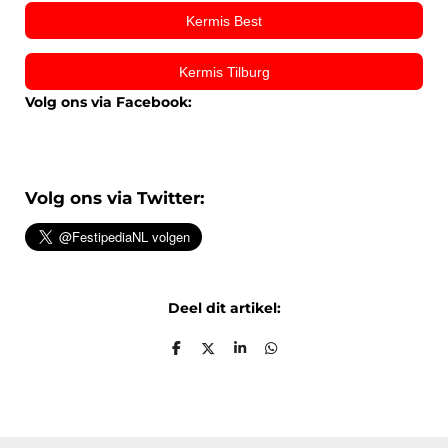
Kermis Best
Kermis Tilburg
Volg ons via Facebook:
Volg ons via Twitter:
Deel dit artikel:
D
D
S
D
e
e
h
e
l
e
a
l
e
l
r
e
n
e
n