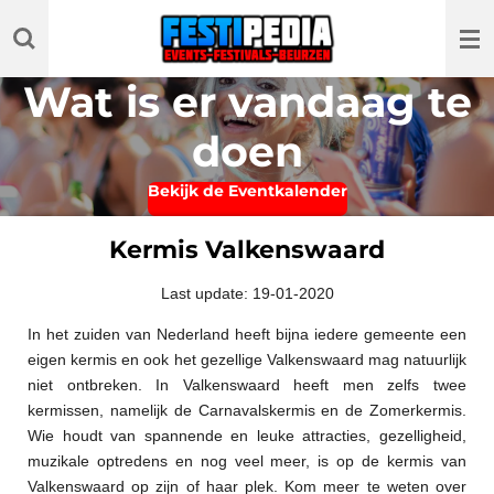
Ga
direct
naar
Wat is er vandaag te
de
hoofdinhoud
doen
Bekijk de Eventkalender
Kermis Valkenswaard
Last update: 19-01-2020
In het zuiden van Nederland heeft bijna iedere gemeente een
eigen kermis en ook het gezellige Valkenswaard mag natuurlijk
niet ontbreken. In Valkenswaard heeft men zelfs twee
kermissen, namelijk de Carnavalskermis en de Zomerkermis.
Wie houdt van spannende en leuke attracties, gezelligheid,
muzikale optredens en nog veel meer, is op de kermis van
Valkenswaard op zijn of haar plek. Kom meer te weten over