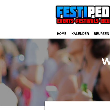
Ga
direct
naar
de
hoofdinhoud
HOME
KALENDER
BEURZEN
W