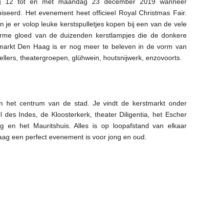
rdag 12 tot en met maandag 23 december 2019 wanneer
seerd. Het evenement heet officieel Royal Christmas Fair.
 je er volop leuke kerstspulletjes kopen bij een van de vele
warme gloed van de duizenden kerstlampjes die de donkere
tmarkt Den Haag is er nog meer te beleven in de vorm van
ellers, theatergroepen, glühwein, houtsnijwerk, enzovoorts.
in het centrum van de stad. Je vindt de kerstmarkt onder
des Indes, de Kloosterkerk, theater Diligentia, het Escher
 en het Mauritshuis. Alles is op loopafstand van elkaar
ag een perfect evenement is voor jong en oud.