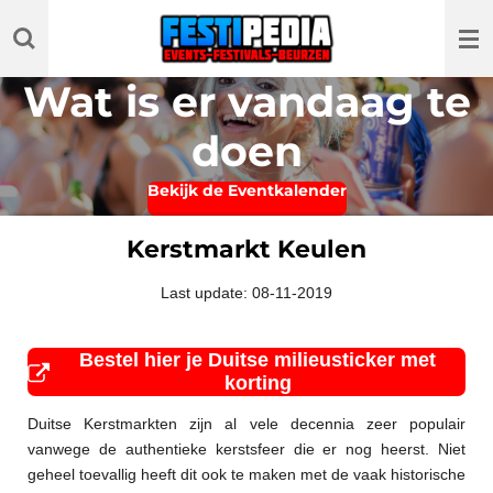
Ga
direct
naar
Wat is er vandaag te
de
hoofdinhoud
doen
Bekijk de Eventkalender
Kerstmarkt Keulen
Last update: 08-11-2019
Bestel hier je Duitse milieusticker met
korting
Duitse Kerstmarkten zijn al vele decennia zeer populair
vanwege de authentieke kerstsfeer die er nog heerst. Niet
geheel toevallig heeft dit ook te maken met de vaak historische