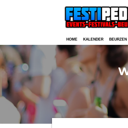
Ga
direct
naar
de
hoofdinhoud
HOME
KALENDER
BEURZEN
W