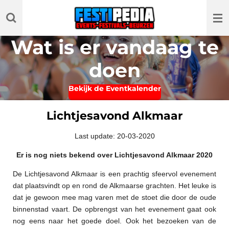
Ga
direct
naar
Wat is er vandaag te
de
hoofdinhoud
doen
Bekijk de Eventkalender
Lichtjesavond Alkmaar
Last update: 20-03-2020
Er is nog niets bekend over Lichtjesavond Alkmaar 2020
De Lichtjesavond Alkmaar is een prachtig sfeervol evenement
dat plaatsvindt op en rond de Alkmaarse grachten. Het leuke is
dat je gewoon mee mag varen met de stoet die door de oude
binnenstad vaart. De opbrengst van het evenement gaat ook
nog eens naar het goede doel. Ook het bezoeken van de