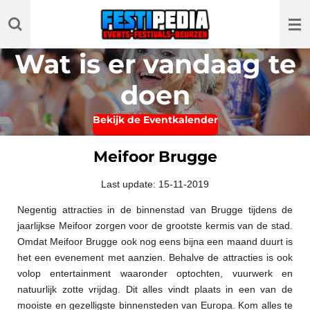
Ga
direct
naar
Wat is er vandaag te
de
hoofdinhoud
doen
Bekijk de Eventkalender
Meifoor Brugge
Last update: 15-11-2019
Negentig attracties in de binnenstad van Brugge tijdens de
jaarlijkse Meifoor zorgen voor de grootste kermis van de stad.
Omdat Meifoor Brugge ook nog eens bijna een maand duurt is
het een evenement met aanzien. Behalve de attracties is ook
volop entertainment waaronder optochten, vuurwerk en
natuurlijk zotte vrijdag. Dit alles vindt plaats in een van de
mooiste en gezelligste binnensteden van Europa. Kom alles te