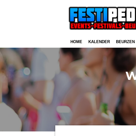
Ga
direct
naar
de
hoofdinhoud
HOME
KALENDER
BEURZEN
W