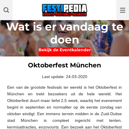
Ga
direct
naar
Wat is er vandaag te
de
hoofdinhoud
doen
Bekijk de Eventkalender
Oktoberfest München
Last update: 24-03-2020
Een van de grootste festivals ter wereld is het Oktoberfest in
München en trekt bezoekers uit de hele wereld. Het
Oktoberfest duurt maar liefst 2,5 week, waarbij het evenement
begint in september en normaliter op de eerste zondag van
oktober eindigt. Een immens terrein midden in de Zuid-Duitse
stad München is compleet ingericht met tenten,
kermisattracties, enzovoorts. Een bezoek aan het Oktoberfest