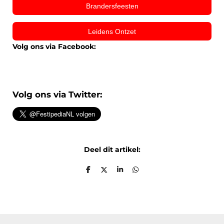
Brandersfeesten
Leidens Ontzet
Volg ons via Facebook:
Volg ons via Twitter:
Deel dit artikel:
D
D
S
D
e
e
h
e
l
e
a
l
e
l
r
e
n
e
n