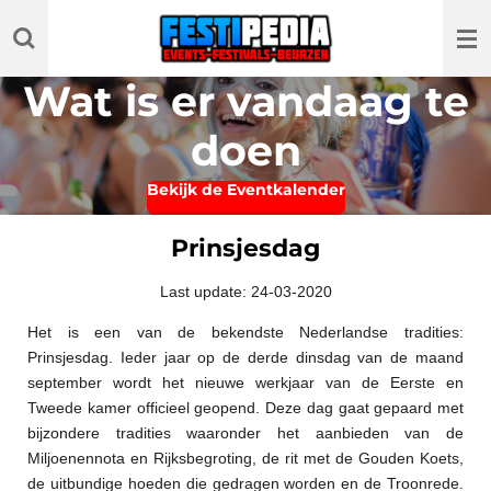
Ga
direct
naar
Wat is er vandaag te
de
hoofdinhoud
doen
Bekijk de Eventkalender
Prinsjesdag
Last update: 24-03-2020
Het is een van de bekendste Nederlandse tradities:
Prinsjesdag. Ieder jaar op de derde dinsdag van de maand
september wordt het nieuwe werkjaar van de Eerste en
Tweede kamer officieel geopend. Deze dag gaat gepaard met
bijzondere tradities waaronder het aanbieden van de
Miljoenennota en Rijksbegroting, de rit met de Gouden Koets,
de uitbundige hoeden die gedragen worden en de Troonrede.