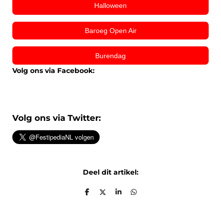
Halloween
Baroeg Open Air
Burendag
Volg ons via Facebook:
Volg ons via Twitter:
Deel dit artikel:
D
D
S
D
e
e
h
e
l
e
a
l
e
l
r
e