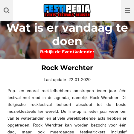
Ga
direct
naar
Wat is er vandaag te
de
hoofdinhoud
doen
Bekijk de Eventkalender
Rock Werchter
Last update: 22-01-2020
Pop- en vooral rockliefhebbers omstrepen ieder jaar één
festival met rood in de agenda, namelijk Rock Werchter. Dit
Belgische rockfestival behoort absoluut tot de beste
muziekfestivals ter wereld. De line-up is ieder jaar weer om
van te watertanden en al vele wereldbekende acts hebben er
opgetreden. Rock Werchter kan worden bezocht voor één
dag, maar ook meerdaagse festivaltickets inclusief