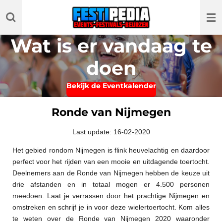
Ga
direct
naar
Wat is er vandaag te
de
hoofdinhoud
doen
Bekijk de Eventkalender
Ronde van Nijmegen
Last update: 16-02-2020
Het gebied rondom Nijmegen is flink heuvelachtig en daardoor
perfect voor het rijden van een mooie en uitdagende toertocht.
Deelnemers aan de Ronde van Nijmegen hebben de keuze uit
drie afstanden en in totaal mogen er 4.500 personen
meedoen. Laat je verrassen door het prachtige Nijmegen en
omstreken en schrijf je in voor deze wielertoertocht. Kom alles
te weten over de Ronde van Nijmegen 2020 waaronder