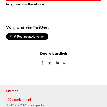
Volg ons via Facebook:
Volg ons via Twitter:
Deel dit artikel:
D
D
S
D
e
e
h
e
l
e
a
l
e
l
r
e
n
e
n
Sitemap
123vloerkleed.nl
© 2014 - 2020 Festipedia.nl