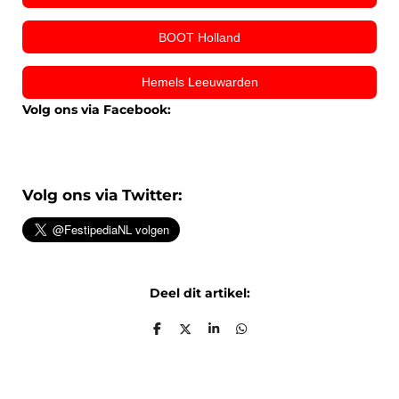
BOOT Holland
Hemels Leeuwarden
Volg ons via Facebook:
Volg ons via Twitter:
Deel dit artikel:
D
D
S
D
e
e
h
e
l
e
a
l
e
l
r
e
n
e
n