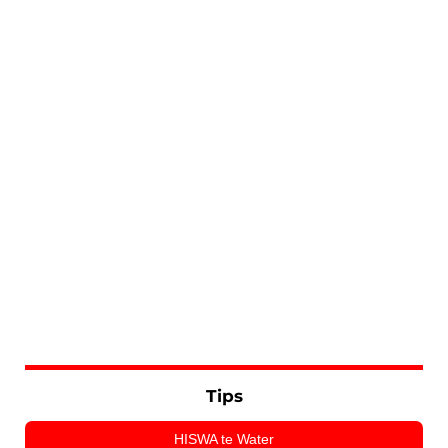
Tips
HISWA te Water