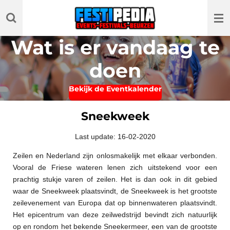
Ga
direct
naar
Wat is er vandaag te
de
hoofdinhoud
doen
Bekijk de Eventkalender
Sneekweek
Last update: 16-02-2020
Zeilen en Nederland zijn onlosmakelijk met elkaar verbonden.
Vooral de Friese wateren lenen zich uitstekend voor een
prachtig stukje varen of zeilen. Het is dan ook in dit gebied
waar de Sneekweek plaatsvindt, de Sneekweek is het grootste
zeilevenement van Europa dat op binnenwateren plaatsvindt.
Het epicentrum van deze zeilwedstrijd bevindt zich natuurlijk
op en rondom het bekende Sneekermeer, een van de grootste