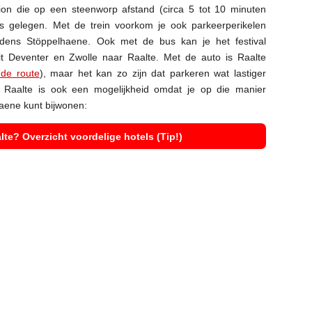
tion die op een steenworp afstand (circa 5 tot 10 minuten
 is gelegen. Met de trein voorkom je ook parkeerperikelen
ijdens
Stöppelhaene. Ook met de bus kan je het festival
it Deventer en Zwolle naar Raalte. Met de auto is Raalte
de route
), maar het kan zo zijn dat parkeren wat lastiger
 Raalte is ook een mogelijkheid omdat je op die manier
aene kunt bijwonen:
te? Overzicht voordelige hotels (Tip!)