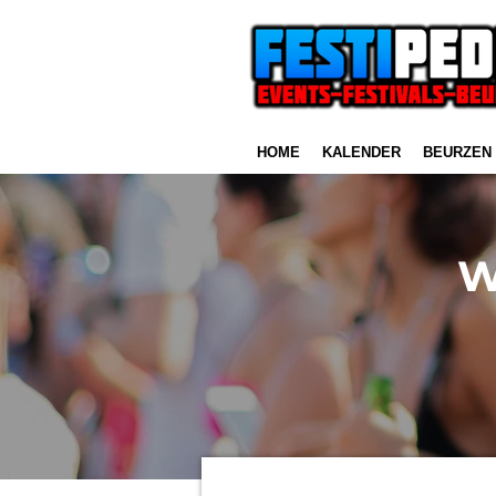
Ga
direct
naar
de
hoofdinhoud
HOME
KALENDER
BEURZEN
W