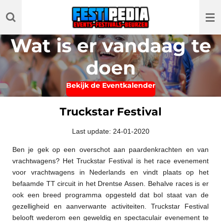
Ga
direct
naar
Wat is er vandaag te
de
hoofdinhoud
doen
Bekijk de Eventkalender
Truckstar Festival
Last update: 24-01-2020
Ben je gek op een overschot aan paardenkrachten en van
vrachtwagens? Het Truckstar Festival is het race evenement
voor vrachtwagens in Nederlands en vindt plaats op het
befaamde TT circuit in het Drentse Assen. Behalve races is er
ook een breed programma opgesteld dat bol staat van de
gezelligheid en aanverwante activiteiten. Truckstar Festival
belooft wederom een geweldig en spectaculair evenement te