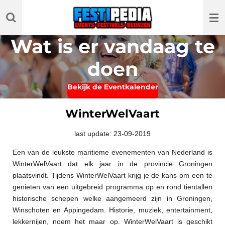
Ga
direct
naar
Wat is er vandaag te
de
hoofdinhoud
doen
Bekijk de Eventkalender
WinterWelVaart
last update: 23-09-2019
Een van de leukste maritieme evenementen van Nederland is
WinterWelVaart dat elk jaar in de provincie Groningen
plaatsvindt. Tijdens WinterWelVaart krijg je de kans om een te
genieten van een uitgebreid programma op en rond tientallen
historische schepen welke aangemeerd zijn in Groningen,
Winschoten en Appingedam. Historie, muziek, entertainment,
lekkernijen, noem het maar op. WinterWelVaart is geschikt