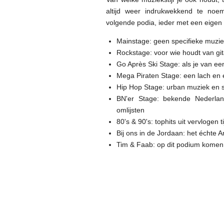
altijd weer indrukwekkend te noem
volgende podia, ieder met een eigen 
Mainstage: geen specifieke muzieks
Rockstage: voor wie houdt van gi
Go Après Ski Stage: als je van een
Mega Piraten Stage: een lach en ee
Hip Hop Stage: urban muziek en s
BN'er Stage: bekende Nederlan
omlijsten
80's & 90's: tophits uit vervlogen 
Bij ons in de Jordaan: het échte 
Tim & Faab: op dit podium komen g