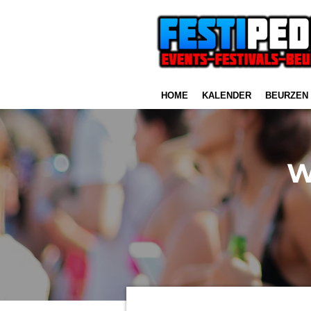
Ga
direct
naar
de
hoofdinhoud
HOME
KALENDER
BEURZEN
W