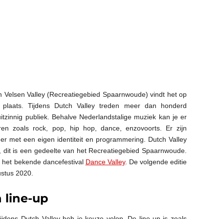
 Velsen Valley (Recreatiegebied Spaarnwoude) vindt het op
 plaats. Tijdens Dutch Valley treden meer dan honderd
itzinnig publiek. Behalve Nederlandstalige muziek kan je er
ren zoals rock, pop, hip hop, dance, enzovoorts. Er zijn
der met een eigen identiteit en programmering. Dutch Valley
y, dit is een gedeelte van het Recreatiegebied Spaarnwoude.
 het bekende dancefestival
Dance Valley
. De volgende editie
ustus 2020.
 line-up
tijdens Dutch Valley heb je keuze volop. De line-up is zoals