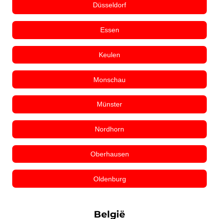
Düsseldorf
Essen
Keulen
Monschau
Münster
Nordhorn
Oberhausen
Oldenburg
België