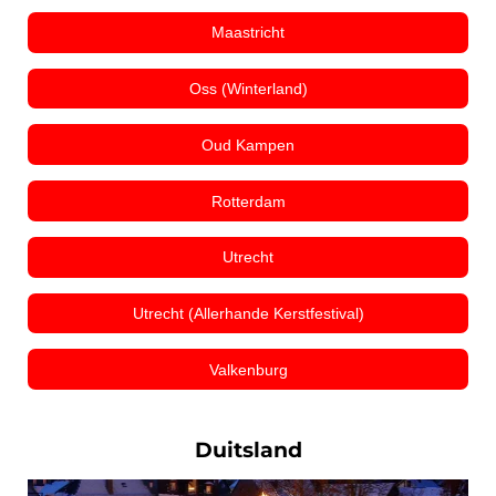
Maastricht
Oss (Winterland)
Oud Kampen
Rotterdam
Utrecht
Utrecht (Allerhande Kerstfestival)
Valkenburg
Duitsland