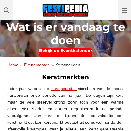
Ga
direct
naar
Wat is er vandaag te
de
hoofdinhoud
doen
Bekijk de Eventkalender
Home
»
Evenementen
»
Kerstmarkten
Kerstmarkten
Ieder jaar weer is de
kerstperiode
misschien wel de meest
hartverwarmende periode van het jaar. De dagen zijn kort,
maar de vele sfeerverlichting zorgt toch voor een warme
gloed. Vele steden en dorpen organiseren in de periode
voorafgaand aan kerst en tijdens de kerstvakantie een
kerstmarkt op. Een kerstmarkt bestaat uit soms wel honderden
sfeervolle kraampjes waar je allerlei aan kerst gerelateerde