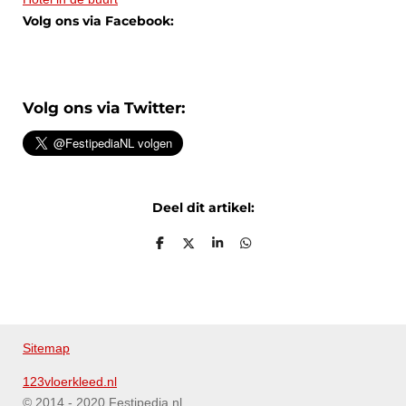
Volg ons via Facebook:
Volg ons via Twitter:
Deel dit artikel:
D
D
S
D
e
e
h
e
l
e
a
l
e
l
r
e
n
e
n
Sitemap
123vloerkleed.nl
© 2014 - 2020 Festipedia.nl