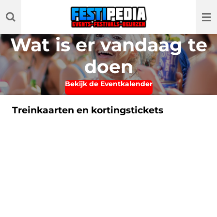
Ga
direct
naar
Wat is er vandaag te
de
hoofdinhoud
doen
Bekijk de Eventkalender
Treinkaarten en kortingstickets